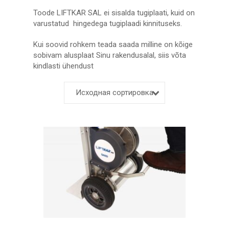
Toode LIFTKAR SAL ei sisalda tugiplaati, kuid on
varustatud hingedega tugiplaadi kinnituseks.
Kui soovid rohkem teada saada milline on kõige
sobivam alusplaat Sinu rakendusalal, siis võta
kindlasti ühendust
Исходная сортировка